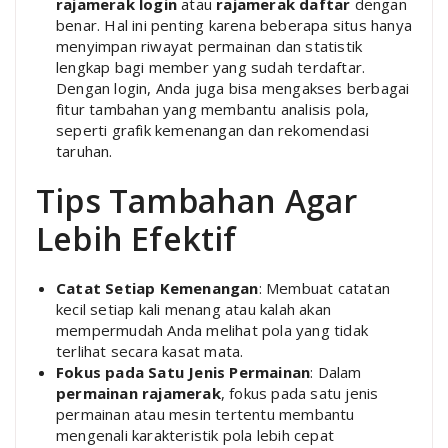
rajamerak login
atau
rajamerak daftar
dengan
benar. Hal ini penting karena beberapa situs hanya
menyimpan riwayat permainan dan statistik
lengkap bagi member yang sudah terdaftar.
Dengan login, Anda juga bisa mengakses berbagai
fitur tambahan yang membantu analisis pola,
seperti grafik kemenangan dan rekomendasi
taruhan.
Tips Tambahan Agar
Lebih Efektif
Catat Setiap Kemenangan
: Membuat catatan
kecil setiap kali menang atau kalah akan
mempermudah Anda melihat pola yang tidak
terlihat secara kasat mata.
Fokus pada Satu Jenis Permainan
: Dalam
permainan rajamerak
, fokus pada satu jenis
permainan atau mesin tertentu membantu
mengenali karakteristik pola lebih cepat