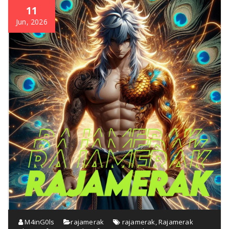
11
Jun, 2026
M4inG0ls
rajamerak
rajamerak
,
Rajamerak