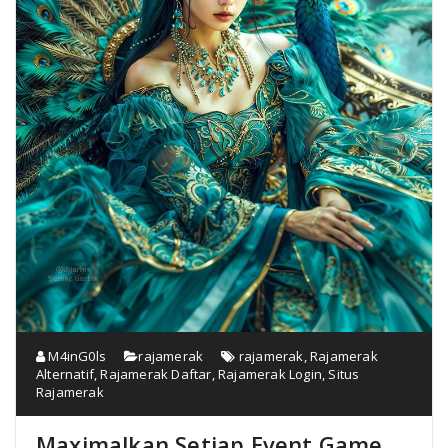
M4inG0ls
rajamerak
rajamerak
,
Rajamerak
Alternatif
,
Rajamerak Daftar
,
Rajamerak Login
,
Situs
Rajamerak
Maximalkan Setiap Event Game