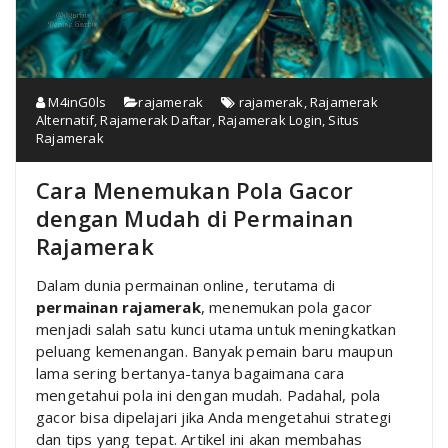
M4inG0ls
rajamerak
rajamerak
,
Rajamerak
Alternatif
,
Rajamerak Daftar
,
Rajamerak Login
,
Situs
Rajamerak
Cara Menemukan Pola Gacor
dengan Mudah di Permainan
Rajamerak
Dalam dunia permainan online, terutama di
permainan rajamerak
, menemukan pola gacor
menjadi salah satu kunci utama untuk meningkatkan
peluang kemenangan. Banyak pemain baru maupun
lama sering bertanya-tanya bagaimana cara
mengetahui pola ini dengan mudah. Padahal, pola
gacor bisa dipelajari jika Anda mengetahui strategi
dan tips yang tepat. Artikel ini akan membahas