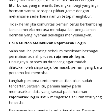
fitur bonus yang menarik. Sedangkan bagi yang ingin
bermain santai, terdapat pilihan game dengan
mekanisme sederhana namun tetap menghibur.
Tidak heran jika komunitas pemain terus berkembang
karena mereka merasa mendapatkan pengalaman
bermain yang nyaman sekaligus menyenangkan.
Cara Mudah Melakukan Rajamerak Login
Salah satu hal penting sebelum menikmati berbagai
permainan adalah proses
rajamerak login
.
Untungnya, proses ini dirancang agar mudah
dilakukan oleh siapa saja, termasuk pemain yang baru
pertama kali mencoba.
Langkah pertama tentu memastikan akun sudah
terdaftar. Setelah itu, pemain hanya perlu
memasukkan data yang sesuai pada halaman
rajamerak login
untuk mengakses seluruh fitur yang
tersedia.
Keamanan juga menjadi perhatian utama. Dengan