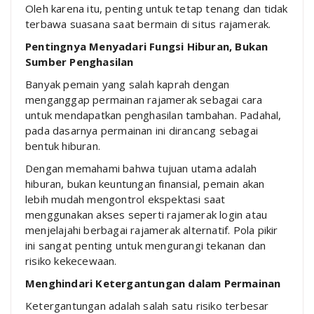
Oleh karena itu, penting untuk tetap tenang dan tidak
terbawa suasana saat bermain di situs rajamerak.
Pentingnya Menyadari Fungsi Hiburan, Bukan
Sumber Penghasilan
Banyak pemain yang salah kaprah dengan
menganggap permainan rajamerak sebagai cara
untuk mendapatkan penghasilan tambahan. Padahal,
pada dasarnya permainan ini dirancang sebagai
bentuk hiburan.
Dengan memahami bahwa tujuan utama adalah
hiburan, bukan keuntungan finansial, pemain akan
lebih mudah mengontrol ekspektasi saat
menggunakan akses seperti rajamerak login atau
menjelajahi berbagai rajamerak alternatif. Pola pikir
ini sangat penting untuk mengurangi tekanan dan
risiko kekecewaan.
Menghindari Ketergantungan dalam Permainan
Ketergantungan adalah salah satu risiko terbesar