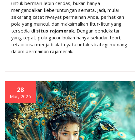
untuk bermain lebih cerdas, bukan hanya
mengandalkan keberuntungan semata. Jadi, mulai
sekarang catat riwayat permainan Anda, perhatikan
pola yang muncul, dan maksimalkan fitur-fitur yang
tersedia di
situs rajamerak
. Dengan pendekatan
yang tepat, pola gacor bukan hanya sekadar teori,
tetapi bisa menjadi alat nyata untuk strategi menang
dalam permainan rajamerak.
28
Mar, 2026