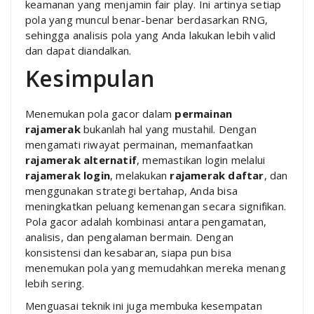
keamanan yang menjamin fair play. Ini artinya setiap
pola yang muncul benar-benar berdasarkan RNG,
sehingga analisis pola yang Anda lakukan lebih valid
dan dapat diandalkan.
Kesimpulan
Menemukan pola gacor dalam
permainan
rajamerak
bukanlah hal yang mustahil. Dengan
mengamati riwayat permainan, memanfaatkan
rajamerak alternatif
, memastikan login melalui
rajamerak login
, melakukan
rajamerak daftar
, dan
menggunakan strategi bertahap, Anda bisa
meningkatkan peluang kemenangan secara signifikan.
Pola gacor adalah kombinasi antara pengamatan,
analisis, dan pengalaman bermain. Dengan
konsistensi dan kesabaran, siapa pun bisa
menemukan pola yang memudahkan mereka menang
lebih sering.
Menguasai teknik ini juga membuka kesempatan