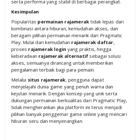
serta performa yang stabil di berbagai perangkat.
Kesimpulan
Popularitas
permainan rajamerak
tidak lepas dari
kombinasi antara hiburan, kemudahan akses, dan
beragam pilihan permainan menarik dari Pragmatic
Play. Mulai dari kemudahan
rajamerak daftar
,
proses
rajamerak login
yang praktis, hingga
keberadaan
rajamerak alternatif
sebagai solusi
akses, semuanya dirancang untuk memberikan
pengalaman terbaik bagi para pemain.
Melalui
situs rajamerak
, pengguna dapat
menjelajahi dunia game yang penuh warna dan
kejutan menarik. Dengan konsep yang unik serta
dukungan permainan berkualitas dari Pragmatic Play,
tidak mengherankan jika platform ini terus menjadi
pilihan banyak penggemar game online yang mencari
hiburan seru dan menyenangkan.