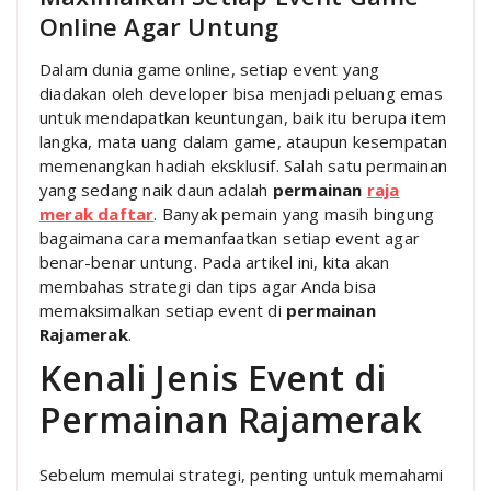
Online Agar Untung
Dalam dunia game online, setiap event yang
diadakan oleh developer bisa menjadi peluang emas
untuk mendapatkan keuntungan, baik itu berupa item
langka, mata uang dalam game, ataupun kesempatan
memenangkan hadiah eksklusif. Salah satu permainan
yang sedang naik daun adalah
permainan
raja
merak daftar
. Banyak pemain yang masih bingung
bagaimana cara memanfaatkan setiap event agar
benar-benar untung. Pada artikel ini, kita akan
membahas strategi dan tips agar Anda bisa
memaksimalkan setiap event di
permainan
Rajamerak
.
Kenali Jenis Event di
Permainan Rajamerak
Sebelum memulai strategi, penting untuk memahami