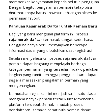
memberikan kenyamanan kepada seluruh pengguna.
Dengan begitu, pengalaman bermain tetap bisa
dinikmati tanpa harus khawatir kehilangan akses ke
permainan favorit.
Panduan Rajamerak Daftar untuk Pemain Baru
Bagi yang baru mengenal platform ini, proses
rajamerak daftar
termasuk sangat sederhana.
Pengguna hanya perlu menyiapkan beberapa
informasi dasar yang dibutuhkan saat registrasi.
Setelah menyelesaikan proses
rajamerak daftar
,
pemain dapat langsung menjelajahi berbagai
kategori permainan yang tersedia. Tidak diperlukan
langkah yang rumit sehingga pengguna baru dapat
segera merasakan pengalaman bermain yang
menyenangkan.
Kemudahan registrasi ini menjadi salah satu alasan
mengapa banyak pemain tertarik untuk mencoba
platform tersebut. Semakin mudah proses
pendaftaran, semakin cepat pula pemain dapat