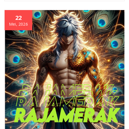
22
Mei, 2026