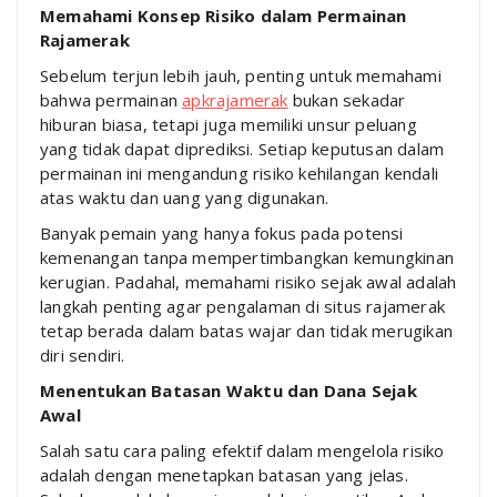
Memahami Konsep Risiko dalam Permainan
Rajamerak
Sebelum terjun lebih jauh, penting untuk memahami
bahwa permainan
apkrajamerak
bukan sekadar
hiburan biasa, tetapi juga memiliki unsur peluang
yang tidak dapat diprediksi. Setiap keputusan dalam
permainan ini mengandung risiko kehilangan kendali
atas waktu dan uang yang digunakan.
Banyak pemain yang hanya fokus pada potensi
kemenangan tanpa mempertimbangkan kemungkinan
kerugian. Padahal, memahami risiko sejak awal adalah
langkah penting agar pengalaman di situs rajamerak
tetap berada dalam batas wajar dan tidak merugikan
diri sendiri.
Menentukan Batasan Waktu dan Dana Sejak
Awal
Salah satu cara paling efektif dalam mengelola risiko
adalah dengan menetapkan batasan yang jelas.