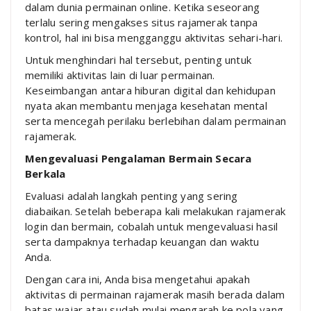
dalam dunia permainan online. Ketika seseorang
terlalu sering mengakses situs rajamerak tanpa
kontrol, hal ini bisa mengganggu aktivitas sehari-hari.
Untuk menghindari hal tersebut, penting untuk
memiliki aktivitas lain di luar permainan.
Keseimbangan antara hiburan digital dan kehidupan
nyata akan membantu menjaga kesehatan mental
serta mencegah perilaku berlebihan dalam permainan
rajamerak.
Mengevaluasi Pengalaman Bermain Secara
Berkala
Evaluasi adalah langkah penting yang sering
diabaikan. Setelah beberapa kali melakukan rajamerak
login dan bermain, cobalah untuk mengevaluasi hasil
serta dampaknya terhadap keuangan dan waktu
Anda.
Dengan cara ini, Anda bisa mengetahui apakah
aktivitas di permainan rajamerak masih berada dalam
batas wajar atau sudah mulai mengarah ke pola yang