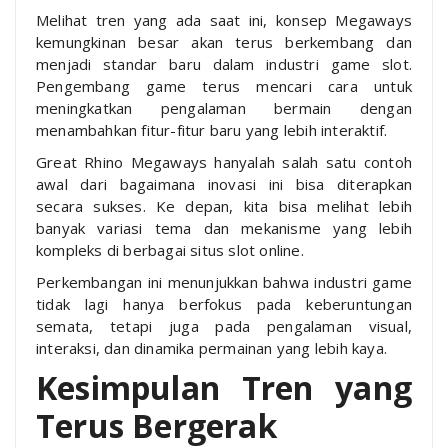
Melihat tren yang ada saat ini, konsep Megaways
kemungkinan besar akan terus berkembang dan
menjadi standar baru dalam industri game slot.
Pengembang game terus mencari cara untuk
meningkatkan pengalaman bermain dengan
menambahkan fitur-fitur baru yang lebih interaktif.
Great Rhino Megaways hanyalah salah satu contoh
awal dari bagaimana inovasi ini bisa diterapkan
secara sukses. Ke depan, kita bisa melihat lebih
banyak variasi tema dan mekanisme yang lebih
kompleks di berbagai situs slot online.
Perkembangan ini menunjukkan bahwa industri game
tidak lagi hanya berfokus pada keberuntungan
semata, tetapi juga pada pengalaman visual,
interaksi, dan dinamika permainan yang lebih kaya.
Kesimpulan Tren yang
Terus Bergerak