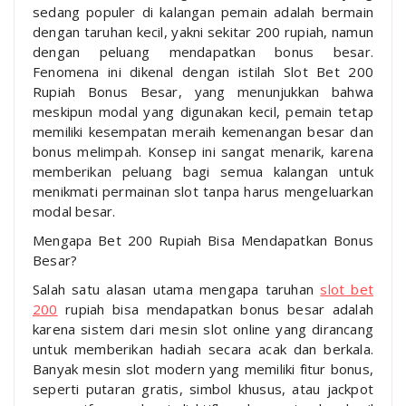
sedang populer di kalangan pemain adalah bermain
dengan taruhan kecil, yakni sekitar 200 rupiah, namun
dengan peluang mendapatkan bonus besar.
Fenomena ini dikenal dengan istilah Slot Bet 200
Rupiah Bonus Besar, yang menunjukkan bahwa
meskipun modal yang digunakan kecil, pemain tetap
memiliki kesempatan meraih kemenangan besar dan
bonus melimpah. Konsep ini sangat menarik, karena
memberikan peluang bagi semua kalangan untuk
menikmati permainan slot tanpa harus mengeluarkan
modal besar.
Mengapa Bet 200 Rupiah Bisa Mendapatkan Bonus
Besar?
Salah satu alasan utama mengapa taruhan
slot bet
200
rupiah bisa mendapatkan bonus besar adalah
karena sistem dari mesin slot online yang dirancang
untuk memberikan hadiah secara acak dan berkala.
Banyak mesin slot modern yang memiliki fitur bonus,
seperti putaran gratis, simbol khusus, atau jackpot