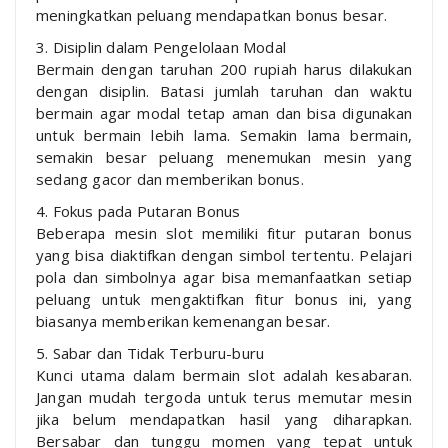
meningkatkan peluang mendapatkan bonus besar.
3. Disiplin dalam Pengelolaan Modal
Bermain dengan taruhan 200 rupiah harus dilakukan
dengan disiplin. Batasi jumlah taruhan dan waktu
bermain agar modal tetap aman dan bisa digunakan
untuk bermain lebih lama. Semakin lama bermain,
semakin besar peluang menemukan mesin yang
sedang gacor dan memberikan bonus.
4. Fokus pada Putaran Bonus
Beberapa mesin slot memiliki fitur putaran bonus
yang bisa diaktifkan dengan simbol tertentu. Pelajari
pola dan simbolnya agar bisa memanfaatkan setiap
peluang untuk mengaktifkan fitur bonus ini, yang
biasanya memberikan kemenangan besar.
5. Sabar dan Tidak Terburu-buru
Kunci utama dalam bermain slot adalah kesabaran.
Jangan mudah tergoda untuk terus memutar mesin
jika belum mendapatkan hasil yang diharapkan.
Bersabar dan tunggu momen yang tepat untuk