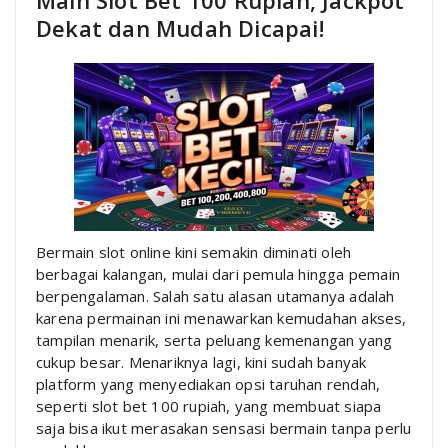
Dekat dan Mudah Dicapai!
Bermain slot online kini semakin diminati oleh
berbagai kalangan, mulai dari pemula hingga pemain
berpengalaman. Salah satu alasan utamanya adalah
karena permainan ini menawarkan kemudahan akses,
tampilan menarik, serta peluang kemenangan yang
cukup besar. Menariknya lagi, kini sudah banyak
platform yang menyediakan opsi taruhan rendah,
seperti slot bet 100 rupiah, yang membuat siapa
saja bisa ikut merasakan sensasi bermain tanpa perlu