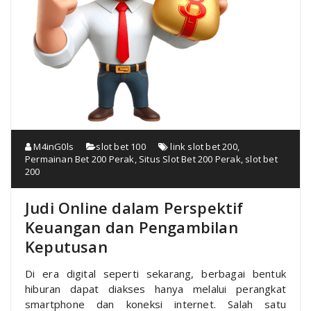
M4inG0ls
slot bet 100
link slot bet 200
,
Permainan Bet 200 Perak
,
Situs Slot Bet 200 Perak
,
slot bet
200
Judi Online dalam Perspektif
Keuangan dan Pengambilan
Keputusan
Di era digital seperti sekarang, berbagai bentuk
hiburan dapat diakses hanya melalui perangkat
smartphone dan koneksi internet. Salah satu