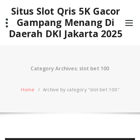
Skip
Situs Slot Qris 5K Gacor
to
content
Gampang Menang Di
Daerah DKI Jakarta 2025
Category Archives: slot bet 100
Home
/
Archive by category "slot bet 100"