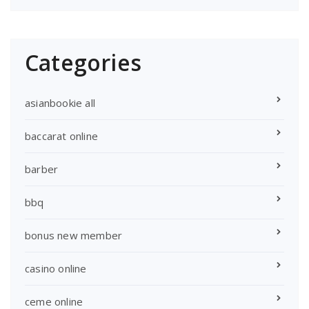
Categories
asianbookie all
baccarat online
barber
bbq
bonus new member
casino online
ceme online