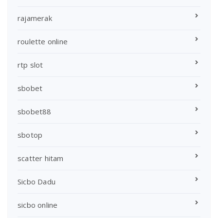
rajamerak
roulette online
rtp slot
sbobet
sbobet88
sbotop
scatter hitam
Sicbo Dadu
sicbo online