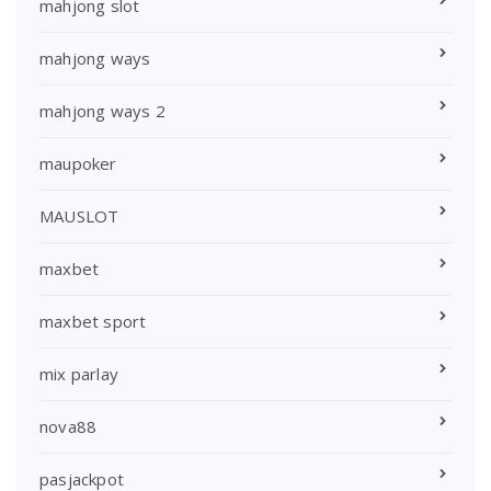
mahjong slot
mahjong ways
mahjong ways 2
maupoker
MAUSLOT
maxbet
maxbet sport
mix parlay
nova88
pasjackpot