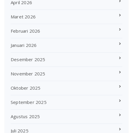
April 2026
Maret 2026
Februari 2026
Januari 2026
Desember 2025
November 2025
Oktober 2025
September 2025
Agustus 2025
Juli 2025