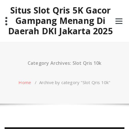
Skip
Situs Slot Qris 5K Gacor
to
content
Gampang Menang Di
Daerah DKI Jakarta 2025
Category Archives: Slot Qris 10k
Home
/
Archive by category "Slot Qris 10k"