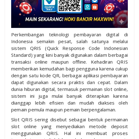
Perkembangan teknologi pembayaran digital di
Indonesia semakin pesat, salah satunya melalui
sistem QRIS (Quick Response Code Indonesian
Standard) yang kini banyak digunakan dalam berbagai
transaksi online maupun offline. Kehadiran QRIS
memberikan kemudahan bagi pengguna karena cukup
dengan satu kode QR, berbagai aplikasi pembayaran
dapat digunakan secara praktis dan cepat. Dalam
dunia hiburan digital, termasuk permainan slot online,
sistem ini juga mulai banyak diterapkan karena
dianggap lebih efisien dan mudah diakses oleh
pemain pemula maupun pemain berpengalaman.
Slot QRIS sering disebut sebagai bentuk permainan
slot online yang menyediakan metode deposit
menggunakan QRIS. Hal ini membuat proses