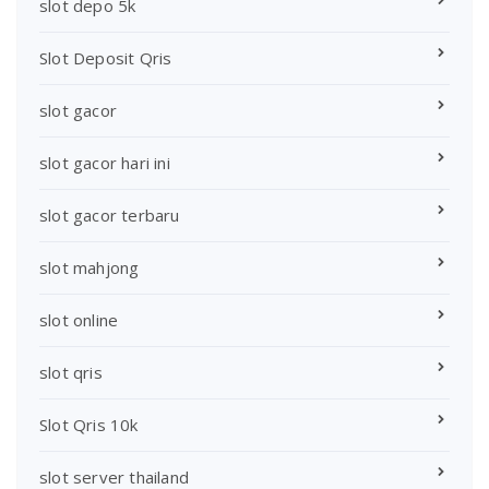
slot depo 5k
Slot Deposit Qris
slot gacor
slot gacor hari ini
slot gacor terbaru
slot mahjong
slot online
slot qris
Slot Qris 10k
slot server thailand