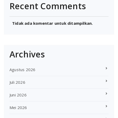
Recent Comments
Tidak ada komentar untuk ditampilkan.
Archives
Agustus 2026
Juli 2026
Juni 2026
Mei 2026