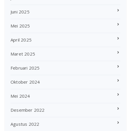
Juni 2025
Mei 2025
April 2025
Maret 2025
Februari 2025
Oktober 2024
Mei 2024
Desember 2022
Agustus 2022