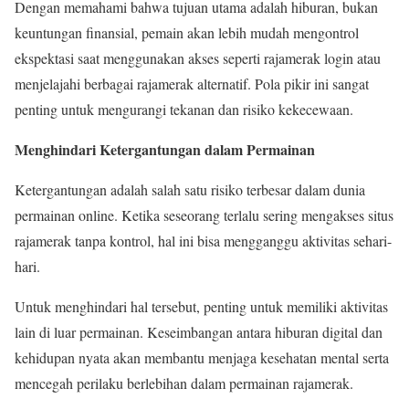
Dengan memahami bahwa tujuan utama adalah hiburan, bukan
keuntungan finansial, pemain akan lebih mudah mengontrol
ekspektasi saat menggunakan akses seperti rajamerak login atau
menjelajahi berbagai rajamerak alternatif. Pola pikir ini sangat
penting untuk mengurangi tekanan dan risiko kekecewaan.
Menghindari Ketergantungan dalam Permainan
Ketergantungan adalah salah satu risiko terbesar dalam dunia
permainan online. Ketika seseorang terlalu sering mengakses situs
rajamerak tanpa kontrol, hal ini bisa mengganggu aktivitas sehari-
hari.
Untuk menghindari hal tersebut, penting untuk memiliki aktivitas
lain di luar permainan. Keseimbangan antara hiburan digital dan
kehidupan nyata akan membantu menjaga kesehatan mental serta
mencegah perilaku berlebihan dalam permainan rajamerak.