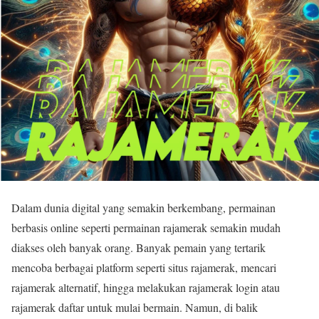
Dalam dunia digital yang semakin berkembang, permainan
berbasis online seperti permainan rajamerak semakin mudah
diakses oleh banyak orang. Banyak pemain yang tertarik
mencoba berbagai platform seperti situs rajamerak, mencari
rajamerak alternatif, hingga melakukan rajamerak login atau
rajamerak daftar untuk mulai bermain. Namun, di balik