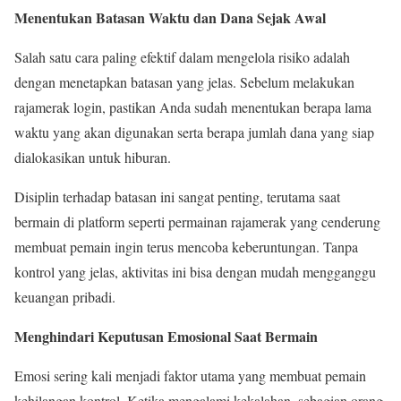
Menentukan Batasan Waktu dan Dana Sejak Awal
Salah satu cara paling efektif dalam mengelola risiko adalah
dengan menetapkan batasan yang jelas. Sebelum melakukan
rajamerak login, pastikan Anda sudah menentukan berapa lama
waktu yang akan digunakan serta berapa jumlah dana yang siap
dialokasikan untuk hiburan.
Disiplin terhadap batasan ini sangat penting, terutama saat
bermain di platform seperti permainan rajamerak yang cenderung
membuat pemain ingin terus mencoba keberuntungan. Tanpa
kontrol yang jelas, aktivitas ini bisa dengan mudah mengganggu
keuangan pribadi.
Menghindari Keputusan Emosional Saat Bermain
Emosi sering kali menjadi faktor utama yang membuat pemain
kehilangan kontrol. Ketika mengalami kekalahan, sebagian orang