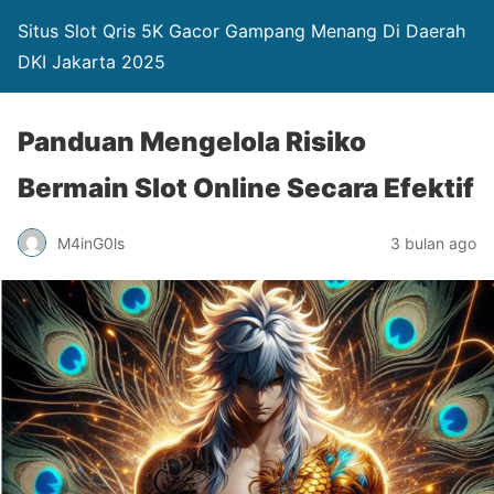
Situs Slot Qris 5K Gacor Gampang Menang Di Daerah
DKI Jakarta 2025
Panduan Mengelola Risiko
Bermain Slot Online Secara Efektif
M4inG0ls
3 bulan ago