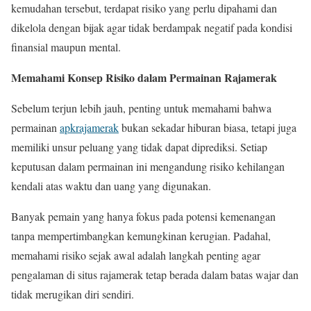
kemudahan tersebut, terdapat risiko yang perlu dipahami dan
dikelola dengan bijak agar tidak berdampak negatif pada kondisi
finansial maupun mental.
Memahami Konsep Risiko dalam Permainan Rajamerak
Sebelum terjun lebih jauh, penting untuk memahami bahwa
permainan
apkrajamerak
bukan sekadar hiburan biasa, tetapi juga
memiliki unsur peluang yang tidak dapat diprediksi. Setiap
keputusan dalam permainan ini mengandung risiko kehilangan
kendali atas waktu dan uang yang digunakan.
Banyak pemain yang hanya fokus pada potensi kemenangan
tanpa mempertimbangkan kemungkinan kerugian. Padahal,
memahami risiko sejak awal adalah langkah penting agar
pengalaman di situs rajamerak tetap berada dalam batas wajar dan
tidak merugikan diri sendiri.