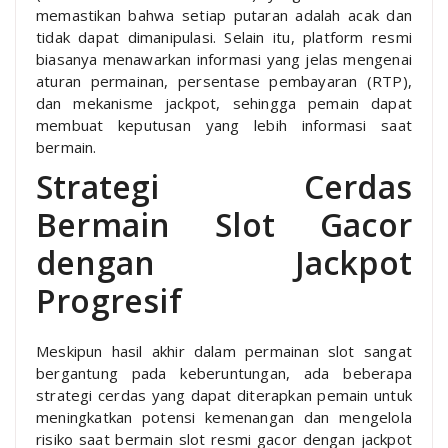
memastikan bahwa setiap putaran adalah acak dan
tidak dapat dimanipulasi. Selain itu, platform resmi
biasanya menawarkan informasi yang jelas mengenai
aturan permainan, persentase pembayaran (RTP),
dan mekanisme jackpot, sehingga pemain dapat
membuat keputusan yang lebih informasi saat
bermain.
Strategi Cerdas
Bermain Slot Gacor
dengan Jackpot
Progresif
Meskipun hasil akhir dalam permainan slot sangat
bergantung pada keberuntungan, ada beberapa
strategi cerdas yang dapat diterapkan pemain untuk
meningkatkan potensi kemenangan dan mengelola
risiko saat bermain slot resmi gacor dengan jackpot