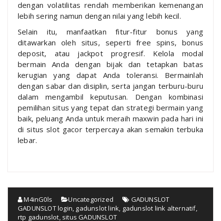
dengan volatilitas rendah memberikan kemenangan
lebih sering namun dengan nilai yang lebih kecil.
Selain itu, manfaatkan fitur-fitur bonus yang
ditawarkan oleh situs, seperti free spins, bonus
deposit, atau jackpot progresif. Kelola modal
bermain Anda dengan bijak dan tetapkan batas
kerugian yang dapat Anda toleransi. Bermainlah
dengan sabar dan disiplin, serta jangan terburu-buru
dalam mengambil keputusan. Dengan kombinasi
pemilihan situs yang tepat dan strategi bermain yang
baik, peluang Anda untuk meraih maxwin pada hari ini
di situs slot gacor terpercaya akan semakin terbuka
lebar.
M4inG0ls
Uncategorized
GADUNSLOT
GADUNSLOT login
,
gadunslot link
,
gadunslot link alternatif
,
rtp gadunslot
,
situs GADUNSLOT