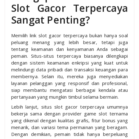
Slot Gacor Terpercaya
Sangat Penting?
Memilih link slot gacor terpercaya bukan hanya soal
peluang menang yang lebih besar, tetapi juga
tentang keamanan dan kenyamanan Anda sebagai
pemain. Situs-situs terpercaya biasanya dilengkapi
dengan sistem keamanan enkripsi yang kuat untuk
melindungi data pribadi dan transaksi keuangan para
membernya. Selain itu, mereka juga menyediakan
layanan pelanggan yang responsif dan profesional,
siap membantu mengatasi berbagai kendala atau
pertanyaan yang mungkin timbul selama bermain.
Lebih lanjut, situs slot gacor terpercaya umumnya
bekerja sama dengan provider game slot ternama
yang dikenal dengan kualitas grafis, fitur bonus yang
menarik, dan variasi tema permainan yang beragam.
Dengan demikian, pemain tidak hanya berpeluang