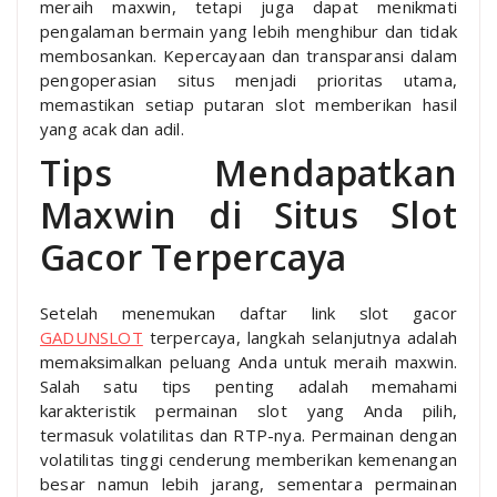
meraih maxwin, tetapi juga dapat menikmati
pengalaman bermain yang lebih menghibur dan tidak
membosankan. Kepercayaan dan transparansi dalam
pengoperasian situs menjadi prioritas utama,
memastikan setiap putaran slot memberikan hasil
yang acak dan adil.
Tips Mendapatkan
Maxwin di Situs Slot
Gacor Terpercaya
Setelah menemukan daftar link slot gacor
GADUNSLOT
terpercaya, langkah selanjutnya adalah
memaksimalkan peluang Anda untuk meraih maxwin.
Salah satu tips penting adalah memahami
karakteristik permainan slot yang Anda pilih,
termasuk volatilitas dan RTP-nya. Permainan dengan
volatilitas tinggi cenderung memberikan kemenangan
besar namun lebih jarang, sementara permainan