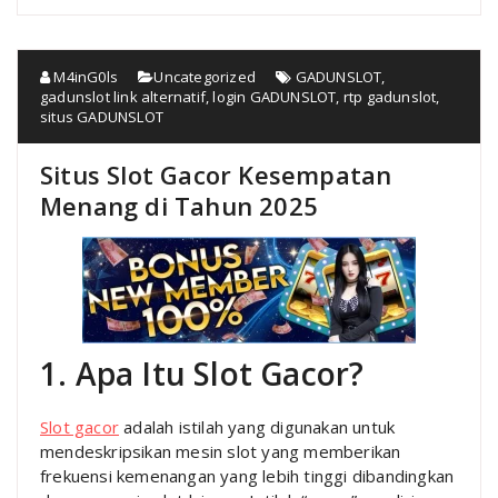
M4inG0ls
Uncategorized
GADUNSLOT
,
gadunslot link alternatif
,
login GADUNSLOT
,
rtp gadunslot
,
situs GADUNSLOT
Situs Slot Gacor Kesempatan
Menang di Tahun 2025
1. Apa Itu Slot Gacor?
Slot gacor
adalah istilah yang digunakan untuk
mendeskripsikan mesin slot yang memberikan
frekuensi kemenangan yang lebih tinggi dibandingkan