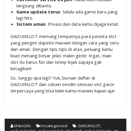
langsung dibantu.
Game update terus
: Selalu ada game baru yang
lagi hits.
Sistem aman
: Privasi dan data kamu dijaga ketat.
GADUNSLOT memang tempatnya para pecinta slot
yang pengen dapetin maxwin dengan cara yang seru
dan aman. Dengan tips-tips di atas, peluang kamu
buat menang besar jelas makin gede. Ingat, main
slot itu harus fun dan tetep bijak supaya gak
ketagihan!
So, tunggu apa lagi? Yuk, buruan daftar di
GADUNSLOT dan cobain sendiri sensasi slot gacor
terpercaya yang bisa bikin kamu maxwin kapan aja!
M4inG0ls
Uncategorized
GADUNSLOT
,
gadunslot link
,
gadunslot link alternatif
,
gadunslot login
,
rtp