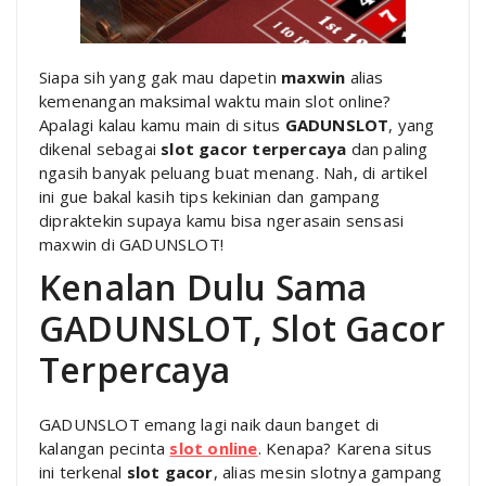
Siapa sih yang gak mau dapetin
maxwin
alias
kemenangan maksimal waktu main slot online?
Apalagi kalau kamu main di situs
GADUNSLOT
, yang
dikenal sebagai
slot gacor terpercaya
dan paling
ngasih banyak peluang buat menang. Nah, di artikel
ini gue bakal kasih tips kekinian dan gampang
dipraktekin supaya kamu bisa ngerasain sensasi
maxwin di GADUNSLOT!
Kenalan Dulu Sama
GADUNSLOT, Slot Gacor
Terpercaya
GADUNSLOT emang lagi naik daun banget di
kalangan pecinta
slot online
. Kenapa? Karena situs
ini terkenal
slot gacor
, alias mesin slotnya gampang