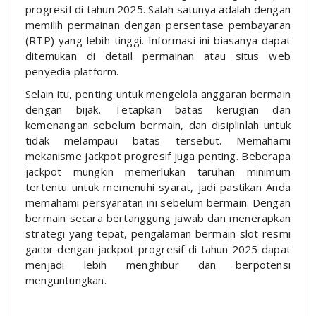
progresif di tahun 2025. Salah satunya adalah dengan
memilih permainan dengan persentase pembayaran
(RTP) yang lebih tinggi. Informasi ini biasanya dapat
ditemukan di detail permainan atau situs web
penyedia platform.
Selain itu, penting untuk mengelola anggaran bermain
dengan bijak. Tetapkan batas kerugian dan
kemenangan sebelum bermain, dan disiplinlah untuk
tidak melampaui batas tersebut. Memahami
mekanisme jackpot progresif juga penting. Beberapa
jackpot mungkin memerlukan taruhan minimum
tertentu untuk memenuhi syarat, jadi pastikan Anda
memahami persyaratan ini sebelum bermain. Dengan
bermain secara bertanggung jawab dan menerapkan
strategi yang tepat, pengalaman bermain slot resmi
gacor dengan jackpot progresif di tahun 2025 dapat
menjadi lebih menghibur dan berpotensi
menguntungkan.