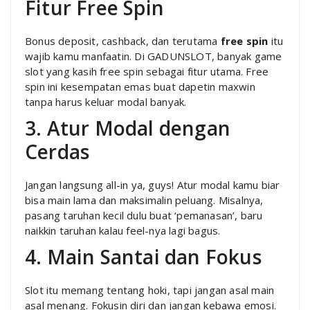
Fitur Free Spin
Bonus deposit, cashback, dan terutama
free spin
itu
wajib kamu manfaatin. Di GADUNSLOT, banyak game
slot yang kasih free spin sebagai fitur utama. Free
spin ini kesempatan emas buat dapetin maxwin
tanpa harus keluar modal banyak.
3. Atur Modal dengan
Cerdas
Jangan langsung all-in ya, guys! Atur modal kamu biar
bisa main lama dan maksimalin peluang. Misalnya,
pasang taruhan kecil dulu buat ‘pemanasan’, baru
naikkin taruhan kalau feel-nya lagi bagus.
4. Main Santai dan Fokus
Slot itu memang tentang hoki, tapi jangan asal main
asal menang. Fokusin diri dan jangan kebawa emosi.