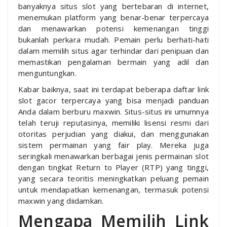
banyaknya situs slot yang bertebaran di internet,
menemukan platform yang benar-benar terpercaya
dan menawarkan potensi kemenangan tinggi
bukanlah perkara mudah. Pemain perlu berhati-hati
dalam memilih situs agar terhindar dari penipuan dan
memastikan pengalaman bermain yang adil dan
menguntungkan.
Kabar baiknya, saat ini terdapat beberapa daftar link
slot gacor terpercaya yang bisa menjadi panduan
Anda dalam berburu maxwin. Situs-situs ini umumnya
telah teruji reputasinya, memiliki lisensi resmi dari
otoritas perjudian yang diakui, dan menggunakan
sistem permainan yang fair play. Mereka juga
seringkali menawarkan berbagai jenis permainan slot
dengan tingkat Return to Player (RTP) yang tinggi,
yang secara teoritis meningkatkan peluang pemain
untuk mendapatkan kemenangan, termasuk potensi
maxwin yang diidamkan.
Mengapa Memilih Link