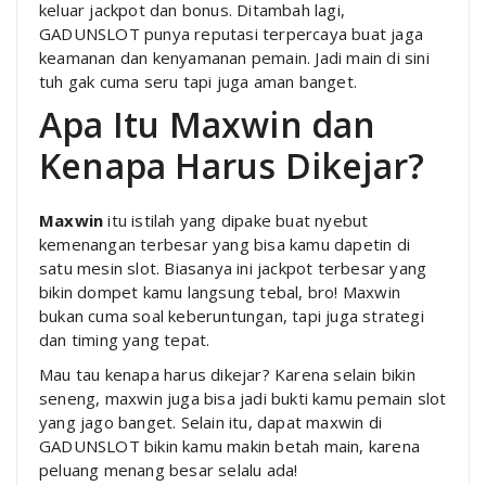
keluar jackpot dan bonus. Ditambah lagi,
GADUNSLOT punya reputasi terpercaya buat jaga
keamanan dan kenyamanan pemain. Jadi main di sini
tuh gak cuma seru tapi juga aman banget.
Apa Itu Maxwin dan
Kenapa Harus Dikejar?
Maxwin
itu istilah yang dipake buat nyebut
kemenangan terbesar yang bisa kamu dapetin di
satu mesin slot. Biasanya ini jackpot terbesar yang
bikin dompet kamu langsung tebal, bro! Maxwin
bukan cuma soal keberuntungan, tapi juga strategi
dan timing yang tepat.
Mau tau kenapa harus dikejar? Karena selain bikin
seneng, maxwin juga bisa jadi bukti kamu pemain slot
yang jago banget. Selain itu, dapat maxwin di
GADUNSLOT bikin kamu makin betah main, karena
peluang menang besar selalu ada!