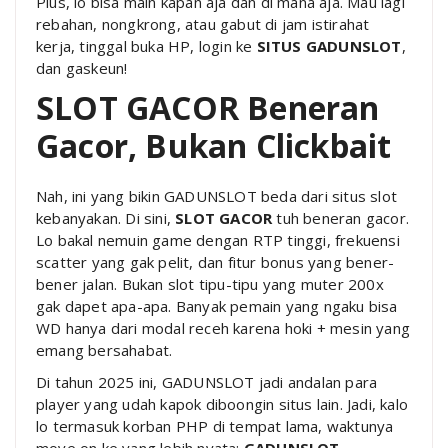
Plus, lo bisa main kapan aja dan di mana aja. Mau lagi
rebahan, nongkrong, atau gabut di jam istirahat
kerja, tinggal buka HP, login ke
SITUS GADUNSLOT
,
dan gaskeun!
SLOT GACOR Beneran
Gacor, Bukan Clickbait
Nah, ini yang bikin GADUNSLOT beda dari situs slot
kebanyakan. Di sini,
SLOT GACOR
tuh beneran gacor.
Lo bakal nemuin game dengan RTP tinggi, frekuensi
scatter yang gak pelit, dan fitur bonus yang bener-
bener jalan. Bukan slot tipu-tipu yang muter 200x
gak dapet apa-apa. Banyak pemain yang ngaku bisa
WD hanya dari modal receh karena hoki + mesin yang
emang bersahabat.
Di tahun 2025 ini, GADUNSLOT jadi andalan para
player yang udah kapok diboongin situs lain. Jadi, kalo
lo termasuk korban PHP di tempat lama, waktunya
move on ke yang lebih nyata:
GADUNSLOT
.