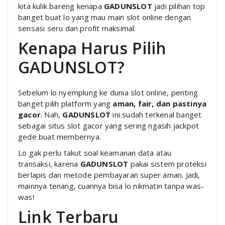
kita kulik bareng kenapa
GADUNSLOT
jadi pilihan top
banget buat lo yang mau main slot online dengan
sensasi seru dan profit maksimal.
Kenapa Harus Pilih
GADUNSLOT?
Sebelum lo nyemplung ke dunia slot online, penting
banget pilih platform yang
aman, fair, dan pastinya
gacor
. Nah,
GADUNSLOT
ini sudah terkenal banget
sebagai situs slot gacor yang sering ngasih jackpot
gede buat membernya.
Lo gak perlu takut soal keamanan data atau
transaksi, karena
GADUNSLOT
pakai sistem proteksi
berlapis dan metode pembayaran super aman. Jadi,
mainnya tenang, cuannya bisa lo nikmatin tanpa was-
was!
Link Terbaru