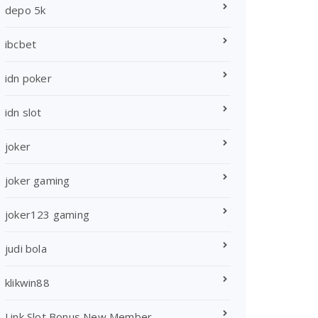
depo 5k
ibcbet
idn poker
idn slot
joker
joker gaming
joker123 gaming
judi bola
klikwin88
Link Slot Bonus New Member