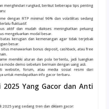
 menghindari rungkad, berikut beberapa tips penting
aru:
ame dengan RTP minimal 96% dan volatilitas sedang
rlalu fluktuatif.
nus aktif dan mudah diakses meningkatkan peluang
us mengeluarkan modal besar.
batas kerugian dan kemenangan agar tidak terjebak
gian besar.
situs menawarkan bonus deposit, cashback, atau free
ain.
me memiliki aturan dan pola tertentu, jadi luangkan
a mode demo sebelum bermain dengan uang asli.
ti website, forum, atau media sosial resmi dari
a untuk mendapatkan info gacor terbaru.
li 2025 Yang Gacor dan Anti
li 2025 yang sedang tren dan diklaim gacor: