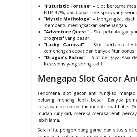
“Futuristic Fortune”
– Slot bertema masa
RTP 97%, dan bonus free spins yang serin
“Mystic Mythology”
– Mengangkat kisah m
membantu meningkatkan kemenangan.
“Adventure Quest”
– Slot petualangan yan
progresif yang besar.
“Lucky Carnival”
– Slot bertema festi
kemenangan cepat dan banyak fitur bonus.
“Dragon’s Riches”
– Slot bergaya Asia de
free spins yang sering aktif.
Mengapa Slot Gacor Ant
Fenomena slot gacor anti rungkad menjad
peluang menang lebih besar. Banyak pema
kekalahan beruntun dan modal cepat habis. De
mudah rungkad, mereka merasa lebih percay
lebih lama.
Selain itu, pengembang game dan situs slot 
keamanan, sehingga pemain dapat bermain tan