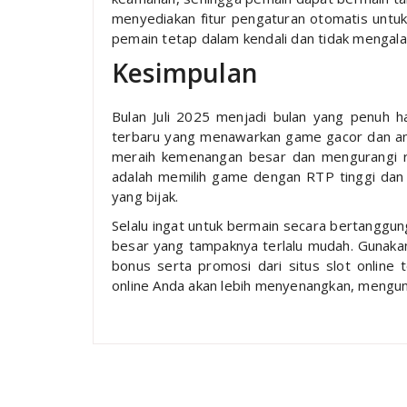
menyediakan fitur pengaturan otomatis untu
pemain tetap dalam kendali dan tidak mengala
Kesimpulan
Bulan Juli 2025 menjadi bulan yang penuh h
terbaru yang menawarkan game gacor dan anti
meraih kemenangan besar dan mengurangi ri
adalah memilih game dengan RTP tinggi dan f
yang bijak.
Selalu ingat untuk bermain secara bertanggu
besar yang tampaknya terlalu mudah. Gunakan
bonus serta promosi dari situs slot online
online Anda akan lebih menyenangkan, mengu