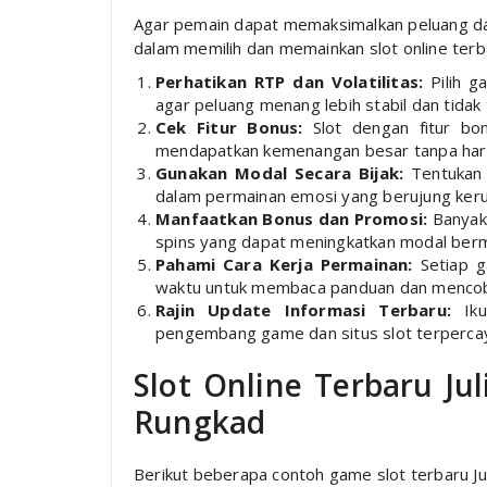
Agar pemain dapat memaksimalkan peluang dan
dalam memilih dan memainkan slot online terb
Perhatikan RTP dan Volatilitas:
Pilih g
agar peluang menang lebih stabil dan tidak te
Cek Fitur Bonus:
Slot dengan fitur bo
mendapatkan kemenangan besar tanpa har
Gunakan Modal Secara Bijak:
Tentukan 
dalam permainan emosi yang berujung keru
Manfaatkan Bonus dan Promosi:
Banyak 
spins yang dapat meningkatkan modal berm
Pahami Cara Kerja Permainan:
Setiap ga
waktu untuk membaca panduan dan mencob
Rajin Update Informasi Terbaru:
Iku
pengembang game dan situs slot terpercay
Slot Online Terbaru Ju
Rungkad
Berikut beberapa contoh game slot terbaru Ju