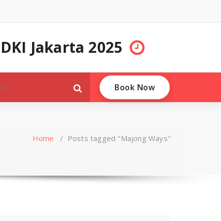
DKI Jakarta 2025
Book Now
Home
/
Posts tagged "Majong Ways"