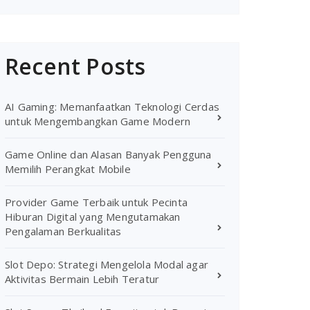
Recent Posts
AI Gaming: Memanfaatkan Teknologi Cerdas
untuk Mengembangkan Game Modern
Game Online dan Alasan Banyak Pengguna
Memilih Perangkat Mobile
Provider Game Terbaik untuk Pecinta
Hiburan Digital yang Mengutamakan
Pengalaman Berkualitas
Slot Depo: Strategi Mengelola Modal agar
Aktivitas Bermain Lebih Teratur