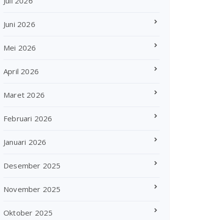
Juli 2026
Juni 2026
Mei 2026
April 2026
Maret 2026
Februari 2026
Januari 2026
Desember 2025
November 2025
Oktober 2025