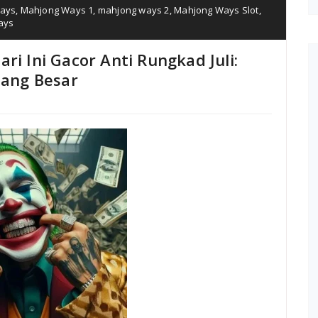
ays
,
Mahjong Ways 1
,
mahjong ways 2
,
Mahjong Ways Slot
,
ays
ri Ini Gacor Anti Rungkad Juli:
ang Besar