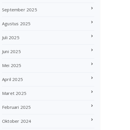
September 2025
Agustus 2025
Juli 2025
Juni 2025
Mei 2025
April 2025
Maret 2025
Februari 2025
Oktober 2024