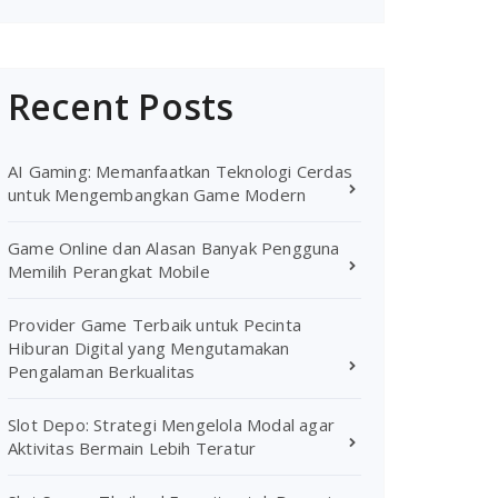
Recent Posts
AI Gaming: Memanfaatkan Teknologi Cerdas
untuk Mengembangkan Game Modern
Game Online dan Alasan Banyak Pengguna
Memilih Perangkat Mobile
Provider Game Terbaik untuk Pecinta
Hiburan Digital yang Mengutamakan
Pengalaman Berkualitas
Slot Depo: Strategi Mengelola Modal agar
Aktivitas Bermain Lebih Teratur