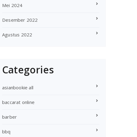
Mei 2024
Desember 2022
Agustus 2022
Categories
asianbookie all
baccarat online
barber
bbq