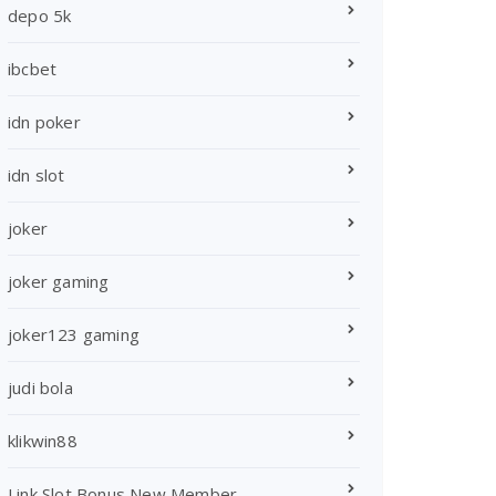
depo 5k
ibcbet
idn poker
idn slot
joker
joker gaming
joker123 gaming
judi bola
klikwin88
Link Slot Bonus New Member