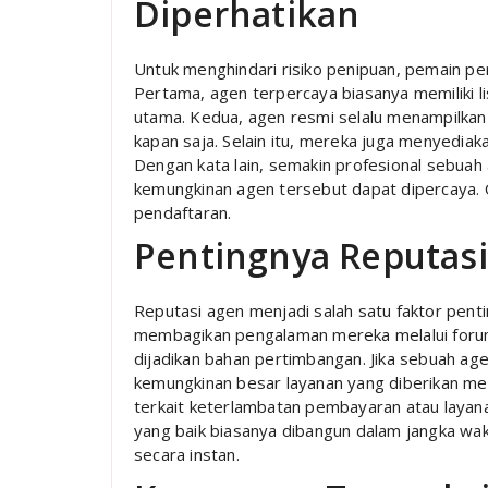
Diperhatikan
Untuk menghindari risiko penipuan, pemain perl
Pertama, agen terpercaya biasanya memiliki li
utama. Kedua, agen resmi selalu menampilkan 
kapan saja. Selain itu, mereka juga menyediak
Dengan kata lain, semakin profesional sebua
kemungkinan agen tersebut dapat dipercaya. O
pendaftaran.
Pentingnya Reputas
Reputasi agen menjadi salah satu faktor penti
membagikan pengalaman mereka melalui forum a
dijadikan bahan pertimbangan. Jika sebuah ag
kemungkinan besar layanan yang diberikan mem
terkait keterlambatan pembayaran atau layanan 
yang baik biasanya dibangun dalam jangka wak
secara instan.