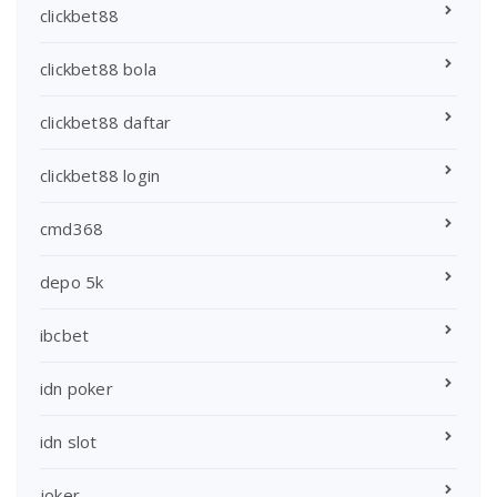
clickbet88
clickbet88 bola
clickbet88 daftar
clickbet88 login
cmd368
depo 5k
ibcbet
idn poker
idn slot
joker