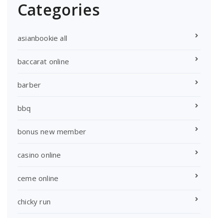
Categories
asianbookie all
baccarat online
barber
bbq
bonus new member
casino online
ceme online
chicky run