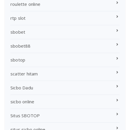
roulette online
rtp slot
sbobet
sbobet88
sbotop
scatter hitam
Sicbo Dadu
sicbo online
Situs SBOTOP
situs sicbo online