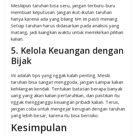
Meskipun taruhan bisa seru, jangan terburu-buru
membuat keputusan. Jangan ikut-ikutan taruhan
hanya karena ada yang bilang tim ini pasti menang.
Setiap taruhan harus didasarkan pada analisis yang
matang, jadi luangkan waktu untuk memikirkan pilihan
kalian.
5. Kelola Keuangan dengan
Bijak
Ini adalah tips yang nggak kalah penting. Meski
taruhan bisa sangat menggoda, jangan sampai kalian
kehilangan kendali. Tentukan batasan berapa banyak
uang yang akan kalian pertaruhkan, dan pastikan itu
nggak mengganggu keuangan pribadi kalian. Terus,
jangan coba untuk mengejar kerugian dengan taruhan
yang lebih besar, karena itu bisa berisiko.
Kesimpulan