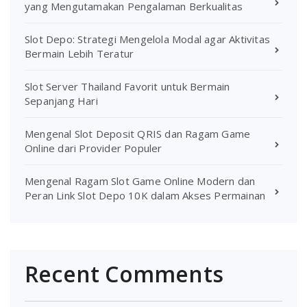
yang Mengutamakan Pengalaman Berkualitas
Slot Depo: Strategi Mengelola Modal agar Aktivitas
Bermain Lebih Teratur
Slot Server Thailand Favorit untuk Bermain
Sepanjang Hari
Mengenal Slot Deposit QRIS dan Ragam Game
Online dari Provider Populer
Mengenal Ragam Slot Game Online Modern dan
Peran Link Slot Depo 10K dalam Akses Permainan
Recent Comments