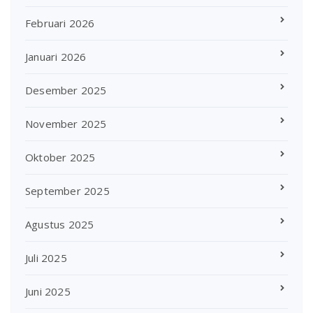
Februari 2026
Januari 2026
Desember 2025
November 2025
Oktober 2025
September 2025
Agustus 2025
Juli 2025
Juni 2025