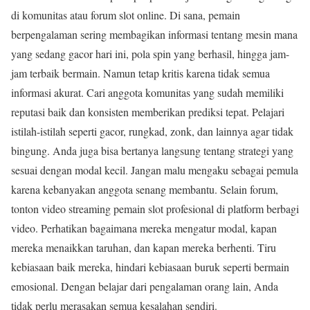
di komunitas atau forum slot online. Di sana, pemain
berpengalaman sering membagikan informasi tentang mesin mana
yang sedang gacor hari ini, pola spin yang berhasil, hingga jam-
jam terbaik bermain. Namun tetap kritis karena tidak semua
informasi akurat. Cari anggota komunitas yang sudah memiliki
reputasi baik dan konsisten memberikan prediksi tepat. Pelajari
istilah-istilah seperti gacor, rungkad, zonk, dan lainnya agar tidak
bingung. Anda juga bisa bertanya langsung tentang strategi yang
sesuai dengan modal kecil. Jangan malu mengaku sebagai pemula
karena kebanyakan anggota senang membantu. Selain forum,
tonton video streaming pemain slot profesional di platform berbagi
video. Perhatikan bagaimana mereka mengatur modal, kapan
mereka menaikkan taruhan, dan kapan mereka berhenti. Tiru
kebiasaan baik mereka, hindari kebiasaan buruk seperti bermain
emosional. Dengan belajar dari pengalaman orang lain, Anda
tidak perlu merasakan semua kesalahan sendiri.