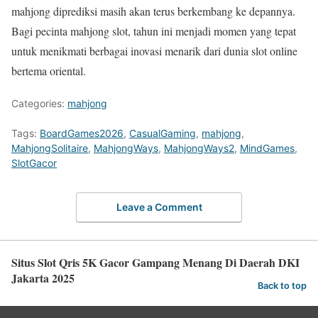
mahjong diprediksi masih akan terus berkembang ke depannya.
Bagi pecinta mahjong slot, tahun ini menjadi momen yang tepat
untuk menikmati berbagai inovasi menarik dari dunia slot online
bertema oriental.
Categories:
mahjong
Tags:
BoardGames2026
,
CasualGaming
,
mahjong
,
MahjongSolitaire
,
MahjongWays
,
MahjongWays2
,
MindGames
,
SlotGacor
Leave a Comment
Situs Slot Qris 5K Gacor Gampang Menang Di Daerah DKI
Jakarta 2025
Back to top