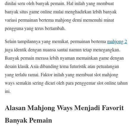
dinilai seru oleh banyak pemain. Hal inilah yang membuat
banyak situs game online mulai menghadirkan lebih banyak
variasi permainan bertema mahjong demi memenuhi minat
pengguna yang terus bertambah.
Selain tampilannya yang memikat, permainan bertema
mahjong 2
juga identik dengan nuansa santai namun tetap menegangkan.
Banyak pemain merasa lebih nyaman memainkan game dengan
desain klasik Asia dibanding tema futuristik atau petualangan
yang terlalu ramai. Faktor inilah yang membuat slot mahjong
ways semakin sering dicari oleh para penggemar slot online tahun
ini.
Alasan Mahjong Ways Menjadi Favorit
Banyak Pemain