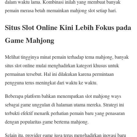
dalam waktu lama. Kombinasi inilah yang membuat banyak
pemain merasa betah memainkan mahjong slot setiap hari.
Situs Slot Online Kini Lebih Fokus pada
Game Mahjong
Melihat tingginya minat pemain terhadap tema mahjong, banyak
situs slot online mulai menghadirkan kategori khusus untuk
permainan tersebut. Hal ini dilakukan karena permintaan
pengguna terus meningkat dari waktu ke waktu.
Beberapa platform bahkan menempatkan slot mahjong ways
sebagai game unggulan di halaman utama mereka. Strategi ini
terbukti efektif menarik perhatian pemain baru yang penasaran
dengan popularitas game bertema mahjong.
Selain itu, provider game juga terus menghadirkan inovasi baru