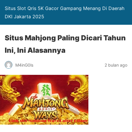
Situs Slot Qris 5K Gacor Gampang Menang Di Daerah
DKI Jakarta 2025
Situs Mahjong Paling Dicari Tahun
Ini, Ini Alasannya
M4inG0ls
2 bulan ago