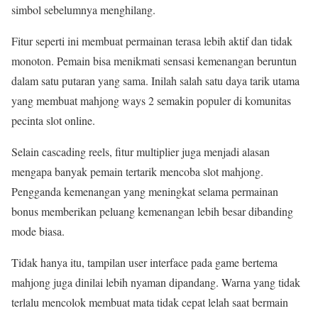
simbol sebelumnya menghilang.
Fitur seperti ini membuat permainan terasa lebih aktif dan tidak
monoton. Pemain bisa menikmati sensasi kemenangan beruntun
dalam satu putaran yang sama. Inilah salah satu daya tarik utama
yang membuat mahjong ways 2 semakin populer di komunitas
pecinta slot online.
Selain cascading reels, fitur multiplier juga menjadi alasan
mengapa banyak pemain tertarik mencoba slot mahjong.
Pengganda kemenangan yang meningkat selama permainan
bonus memberikan peluang kemenangan lebih besar dibanding
mode biasa.
Tidak hanya itu, tampilan user interface pada game bertema
mahjong juga dinilai lebih nyaman dipandang. Warna yang tidak
terlalu mencolok membuat mata tidak cepat lelah saat bermain