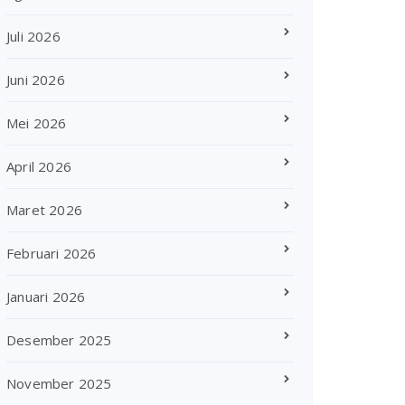
Juli 2026
Juni 2026
Mei 2026
April 2026
Maret 2026
Februari 2026
Januari 2026
Desember 2025
November 2025