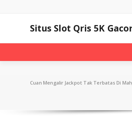
Skip
to
content
Situs Slot Qris 5K Ga
Cuan Mengalir Jackpot Tak Terbatas Di M