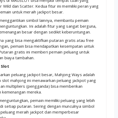
ays di MAUSLOT bisa menjadi tempat cuan yang
r Wild dan Scatter. Kedua fitur ini memiliki peran yang
emain untuk meraih jackpot besar.
 menggantikan simbol lainnya, membantu pemain
guntungkan. Ini adalah fitur yang sangat berguna,
emenangan besar dengan sedikit keberuntungan.
ama yang bisa mengaktifkan putaran gratis atau free
gulungan, pemain bisa mendapatkan kesempatan untuk
Putaran gratis ini memberi pemain peluang untuk
n biaya tambahan.
 Slot
arkan peluang jackpot besar, Mahjong Ways adalah
 slot mahjong ini menawarkan peluang jackpot yang
s dan multipliers (pengganda) bisa memberikan
n kemenangan mereka.
menguntungkan, pemain memiliki peluang yang lebih
 setiap putaran. Seiring dengan munculnya simbol
n peluang meraih jackpot dan memperbesar
eka.