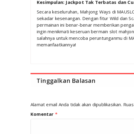
Kesimpulan: Jackpot Tak Terbatas dan C
Secara keseluruhan, Mahjong Ways di MAUSLO
sekadar kesenangan. Dengan fitur Wild dan Sca
permainan ini benar-benar memberikan pengala
ingin menikmati keseruan bermain slot mahjong
salahnya untuk mencoba peruntunganmu di MAU
memanfaatkannya!
Tinggalkan Balasan
Alamat email Anda tidak akan dipublikasikan.
Ruas
Komentar
*