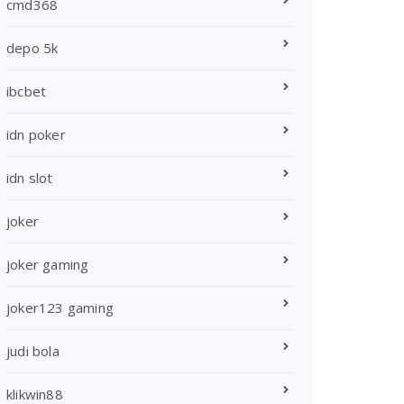
cmd368
depo 5k
ibcbet
idn poker
idn slot
joker
joker gaming
joker123 gaming
judi bola
klikwin88