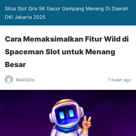
Situs Slot Qris 5K Gacor Gampang Menang Di Daerah
DKI Jakarta 2025
Cara Memaksimalkan Fitur Wild di
Spaceman Slot untuk Menang
Besar
M4inG0ls
7 bulan ago