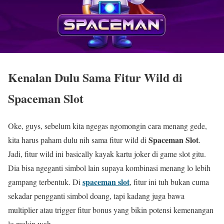
Kenalan Dulu Sama Fitur Wild di
Spaceman Slot
Oke, guys, sebelum kita ngegas ngomongin cara menang gede,
Spaceman Slot
kita harus paham dulu nih sama fitur wild di
.
Jadi, fitur wild ini basically kayak kartu joker di game slot gitu.
Dia bisa ngeganti simbol lain supaya kombinasi menang lo lebih
spaceman slot
gampang terbentuk. Di
, fitur ini tuh bukan cuma
sekadar pengganti simbol doang, tapi kadang juga bawa
multiplier atau trigger fitur bonus yang bikin potensi kemenangan
lo makin wah.