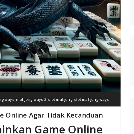
ng ways
,
mahjong ways 2
,
slot mahjong
,
slot mahjong ways
 Online Agar Tidak Kecanduan
inkan Game Online