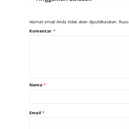
Alamat email Anda tidak akan dipublikasikan.
Ruas
Komentar
*
Nama
*
Email
*