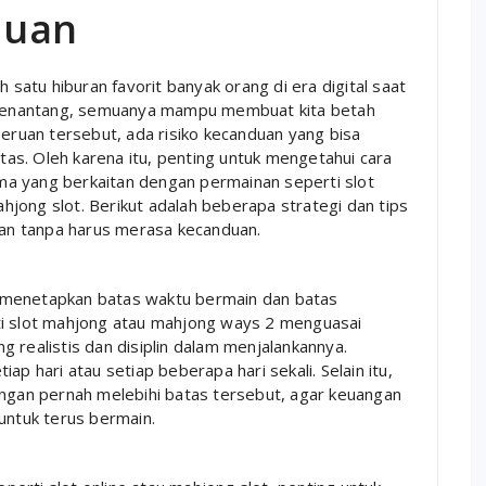
duan
atu hiburan favorit banyak orang di era digital saat
g menantang, semuanya mampu membuat kita betah
seruan tersebut, ada risiko kecanduan yang bisa
s. Oleh karena itu, penting untuk mengetahui cara
a yang berkaitan dengan permainan seperti slot
jong slot. Berikut adalah beberapa strategi dan tips
an tanpa harus merasa kecanduan.
 menetapkan batas waktu bermain dan batas
ti slot mahjong atau mahjong ways 2 menguasai
 realistis dan disiplin dalam menjalankannya.
ap hari atau setiap beberapa hari sekali. Selain itu,
angan pernah melebihi batas tersebut, agar keuangan
untuk terus bermain.