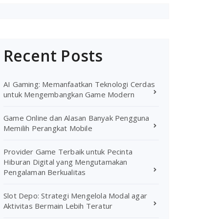
Recent Posts
AI Gaming: Memanfaatkan Teknologi Cerdas
untuk Mengembangkan Game Modern
Game Online dan Alasan Banyak Pengguna
Memilih Perangkat Mobile
Provider Game Terbaik untuk Pecinta
Hiburan Digital yang Mengutamakan
Pengalaman Berkualitas
Slot Depo: Strategi Mengelola Modal agar
Aktivitas Bermain Lebih Teratur